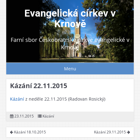
Skip
to
Evangelická církev v
content
Krnově
Farní sbor Českobratrské církve evangelické v
Krnově
Menu
Kázání 22.11.2015
Kázání
z neděle 22.11.2015 (Radovan Rosický)
23.11.2015
Kázání
Kázání 18.10.2015
Kázání 29.11.2015