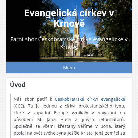
Skip
to
Evangelická církev v
content
Krnově
Farní sbor Českobratrské církve evangelické v
Krnově
Menu
Úvod
Náš sbor patří k
Českobratrské církvi evangelické
(ČCE). Ta je jednou z církví protestantského typu,
které v západní Evropě vznikaly v navázání na
působení M. Jana Husa a jiných reformátorů.
Společně se všemi křesťany věříme v Boha, který
poslal na svět svého syna Ježíše Krista, jenž zemřel za