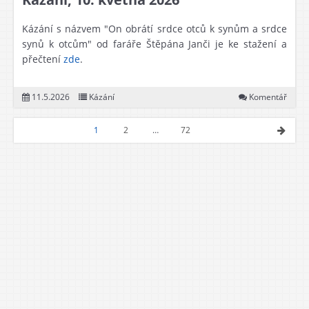
Kázání s názvem "On obrátí srdce otců k synům a srdce
synů k otcům" od faráře Štěpána Janči je ke stažení a
přečtení
zde
.
11.5.2026
Kázání
Komentář
1
2
…
72