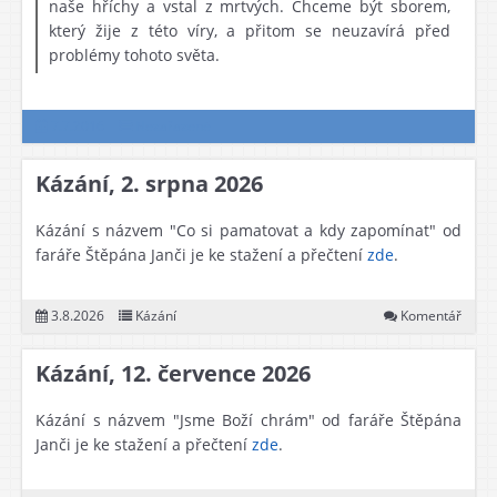
naše hříchy a vstal z mrtvých. Chceme být sborem,
který žije z této víry, a přitom se neuzavírá před
problémy tohoto světa.
7.7.2016
Nezařazené
Kázání, 2. srpna 2026
Kázání s názvem "Co si pamatovat a kdy zapomínat" od
faráře Štěpána Janči je ke stažení a přečtení
zde
.
3.8.2026
Kázání
Komentář
Kázání, 12. července 2026
Kázání s názvem "Jsme Boží chrám" od faráře Štěpána
Janči je ke stažení a přečtení
zde
.