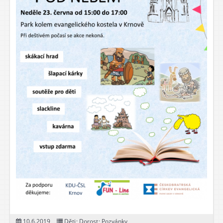
10.6.2019
Děti
;
Dorost
;
Pozvánky