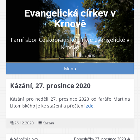
Skip
to
Evangelická církev v
content
Krnově
Farní sbor Českobratrské církve evangelické v
Krnově
Menu
Kázání, 27. prosince 2020
Kázání pro neděli 27. prosince 2020 od faráře Martina
Litomiského je ke stažení a přečtení
zde
.
26.12.2020
Kázání
Vánoční slovo
Bohoslužby 27. prosince 2020