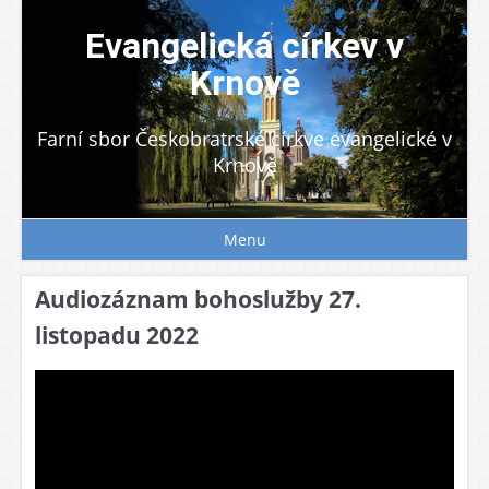
Skip
to
Evangelická církev v
content
Krnově
Farní sbor Českobratrské církve evangelické v
Krnově
Menu
Audiozáznam bohoslužby 27.
listopadu 2022