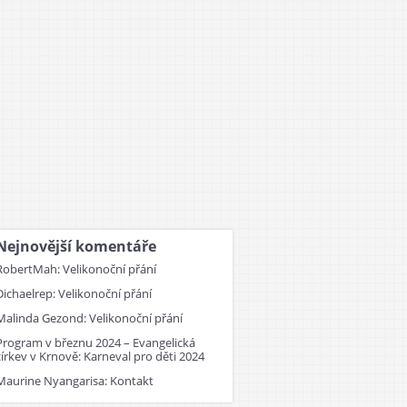
Nejnovější komentáře
RobertMah
:
Velikonoční přání
Dichaelrep
:
Velikonoční přání
Malinda Gezond
:
Velikonoční přání
Program v březnu 2024 – Evangelická
církev v Krnově
:
Karneval pro děti 2024
Maurine Nyangarisa
:
Kontakt