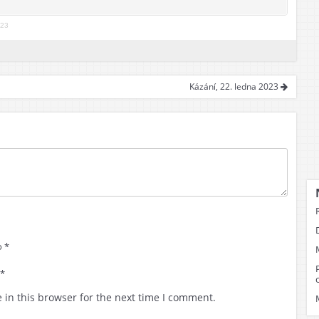
ost
023
dež
pělí
Kázání, 22. ledna 2023
 *
 *
 in this browser for the next time I comment.