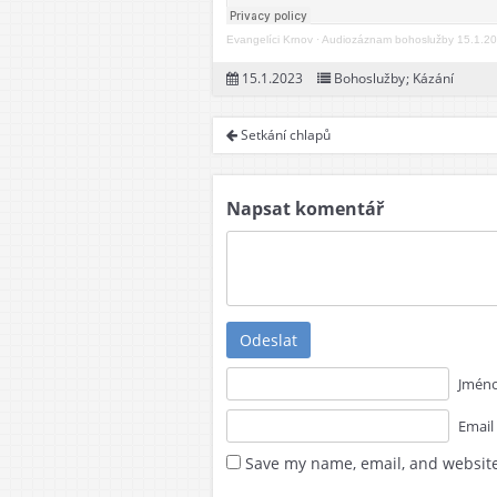
Dor
Evangelíci Krnov
·
Audiozáznam bohoslužby 15.1.2
Mlá
15.1.2023
Bohoslužby
;
Kázání
Dos
Setkání chlapů
Napsat komentář
Odeslat
Jméno
Email
Save my name, email, and website