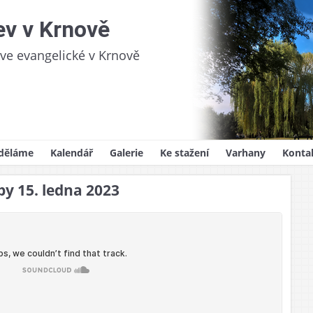
ev v Krnově
kve evangelické v Krnově
děláme
Kalendář
Galerie
Ke stažení
Varhany
Konta
videlná setkání
Sborový zpravodaj
y 15. ledna 2023
oslužby
Kázání
ům
lady víry
ědnost
y, svatby, pohřby
ojekty
na pro děti
i