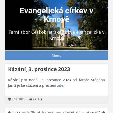
Skip
to
Evangelická církev v
content
Krnově
Farní sbor Českobratrské církve evangelické v
Krnově
Menu
Kázání, 3. prosince 2023
Kázání pro neděli 3. prosince 2023 od faráře Štěpána
Janči je ke stažení a přečtení
zde
.
3.12.2023
Kázání
Dobrý pastýř 2023/4
Audiozáznam bohoslužby 3. prosince 2023