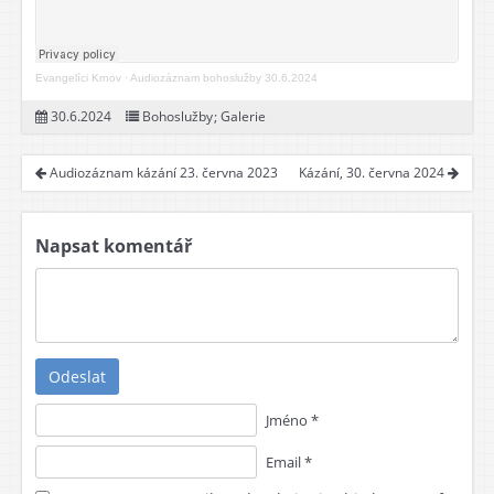
Evangelíci Krnov
·
Audiozáznam bohoslužby 30.6.2024
30.6.2024
Bohoslužby
;
Galerie
Audiozáznam kázání 23. června 2023
Kázání, 30. června 2024
Napsat komentář
Odeslat
Jméno *
Email *