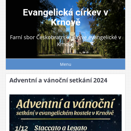
Skip
to
Evangelická církev v
content
Krnově
Farní sbor Českobratrské církve evangelické v
Krnově
Menu
Adventní a vánoční setkání 2024