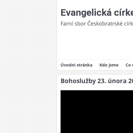
Skip
to
Evangelická círk
content
Farní sbor Českobratrské cír
Úvodní stránka
Kdo jsme
Co 
Naše církev
Pra
Bohoslužby 23. února 2
Historie
Boh
Fara/sborový d
Zák
Finanční odpov
Křt
Podporované pr
Her
Dět