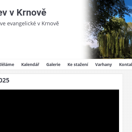
ev v Krnově
kve evangelické v Krnově
děláme
Kalendář
Galerie
Ke stažení
Varhany
Konta
videlná setkání
Sborový zpravodaj
025
oslužby
Kázání
ům
lady víry
ědnost
y, svatby, pohřby
ojekty
na pro děti
i