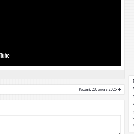
ost
dež
pělí
Kázání, 23. února 2025