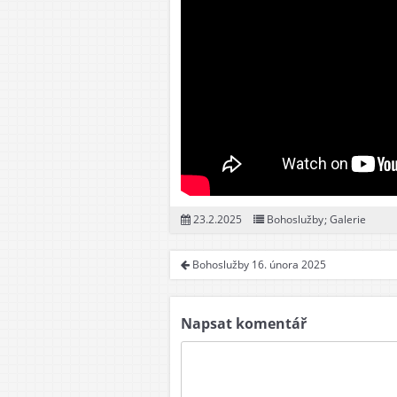
Dor
Mlá
Dos
23.2.2025
Bohoslužby
;
Galerie
Bohoslužby 16. února 2025
Napsat komentář