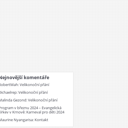
Nejnovější komentáře
RobertMah
:
Velikonoční přání
Dichaelrep
:
Velikonoční přání
Malinda Gezond
:
Velikonoční přání
Program v březnu 2024 – Evangelická
církev v Krnově
:
Karneval pro děti 2024
Maurine Nyangarisa
:
Kontakt