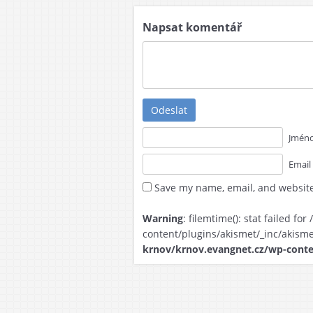
Dor
Napsat komentář
Mlá
Dos
Odeslat
Jméno
Email
Save my name, email, and website
Warning
: filemtime(): stat failed 
content/plugins/akismet/_inc/akisme
krnov/krnov.evangnet.cz/wp-conte