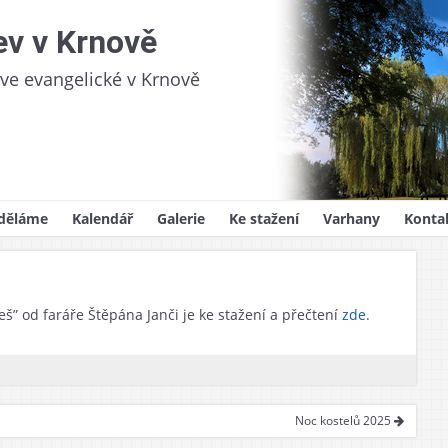
ev v Krnově
kve evangelické v Krnově
děláme
Kalendář
Galerie
Ke stažení
Varhany
Konta
videlná setkání
Sborový zpravodaj
oslužby
Kázání
š” od faráře Štěpána Janči je ke stažení a přečtení
zde
.
ům
lady víry
ědnost
y, svatby, pohřby
ojekty
na pro děti
Noc kostelů 2025
i