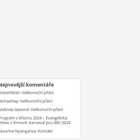
Nejnovější komentáře
RobertMah
:
Velikonoční přání
Dichaelrep
:
Velikonoční přání
Malinda Gezond
:
Velikonoční přání
Program v březnu 2024 – Evangelická
církev v Krnově
:
Karneval pro děti 2024
Maurine Nyangarisa
:
Kontakt