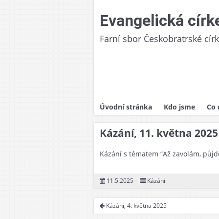
Skip
to
Evangelická círk
content
Farní sbor Českobratrské cír
Úvodní stránka
Kdo jsme
Co 
Naše církev
Pra
Kázání, 11. května 2025
Historie
Boh
Kázání s tématem “Až zavolám, půjde
Fara/sborový d
Zák
Finanční odpov
Křt
11.5.2025
Kázání
Podporované pr
Her
Kázání, 4. května 2025
Dět