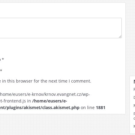
ost
dež
pělí
 *
 *
 in this browser for the next time I comment.
for /home/eusers/e-krnov/krnov.evangnet.cz/wp-
t-frontend.js in
/home/eusers/e-
nt/plugins/akismet/class.akismet.php
on line
1881