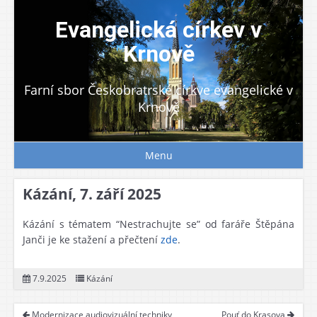
Skip
to
Evangelická církev v
content
Krnově
Farní sbor Českobratrské církve evangelické v
Krnově
Menu
Kázání, 7. září 2025
Kázání s tématem “Nestrachujte se” od faráře Štěpána
Janči je ke stažení a přečtení
zde
.
7.9.2025
Kázání
Modernizace audiovizuální techniky
Pouť do Krasova