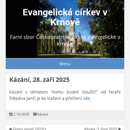
Skip
to
Evangelická církev v
content
Krnově
Farní sbor Českobratrské církve evangelické v
Krnově
Menu
Kázání, 28. září 2025
Kázání s tématem “Komu budeš sloužit?” od faráře
Štěpána Janči je ke stažení a přečtení
zde
.
2.10.2025
Kázání
Dobrý pastýř 2025/3
Kázání, 5. října 2025