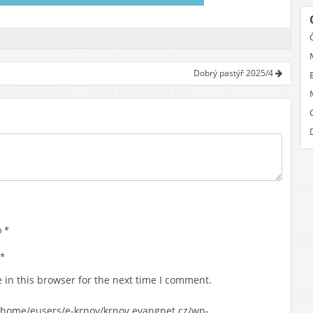
Dobrý pastýř 2025/4
 *
 *
 in this browser for the next time I comment.
for /home/eusers/e-krnov/krnov.evangnet.cz/wp-