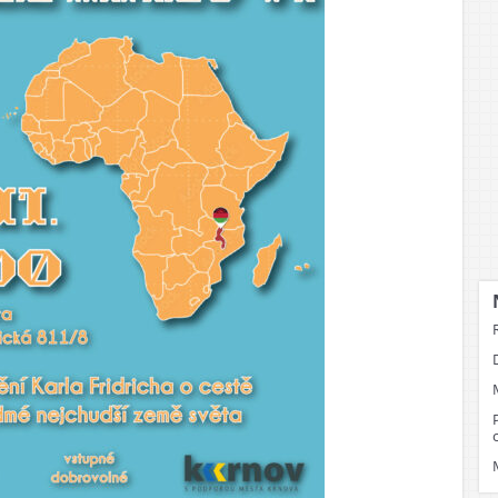
ost
dež
pělí