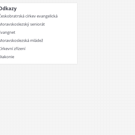
Odkazy
Českobratrská církev evangelická
Moravskoslezský seniorát
Evangnet
Moravskoslezská mládež
Církevní zřízení
Diakonie