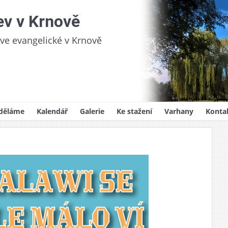
ev v Krnově
kve evangelické v Krnově
děláme
Kalendář
Galerie
Ke stažení
Varhany
Konta
videlná setkání
Sborový zpravodaj
oslužby
Kázání
ům
lady víry
ědnost
y, svatby, pohřby
ojekty
na pro děti
i