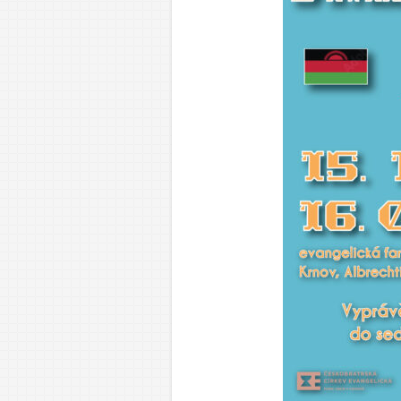
Dor
Mlá
Dos