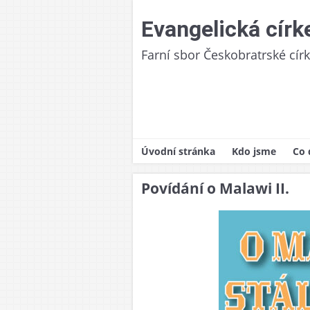
Skip
to
Evangelická círk
content
Farní sbor Českobratrské cír
Úvodní stránka
Kdo jsme
Co 
Naše církev
Pra
Povídání o Malawi II.
Historie
Boh
Fara/sborový d
Zák
Finanční odpov
Křt
Podporované pr
Her
Dět