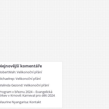
Nejnovější komentáře
RobertMah
:
Velikonoční přání
Dichaelrep
:
Velikonoční přání
Malinda Gezond
:
Velikonoční přání
Program v březnu 2024 – Evangelická
církev v Krnově
:
Karneval pro děti 2024
Maurine Nyangarisa
:
Kontakt