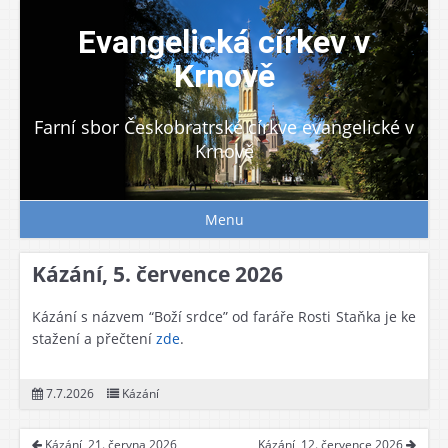
Skip
to
Evangelická církev v
content
Krnově
Farní sbor Českobratrské církve evangelické v
Krnově
Menu
Kázání, 5. července 2026
Kázání s názvem “Boží srdce” od faráře Rosti Staňka je ke
stažení a přečtení
zde
.
7.7.2026
Kázání
Kázání, 21. června 2026
Kázání, 12. července 2026