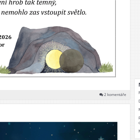
ost
dež
pělí
2 komentáře