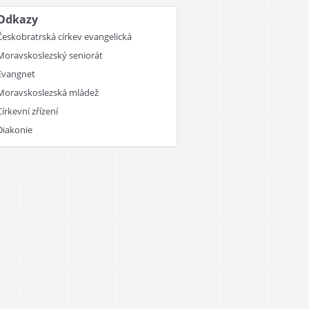
Odkazy
Českobratrská církev evangelická
Moravskoslezský seniorát
Evangnet
Moravskoslezská mládež
Církevní zřízení
Diakonie