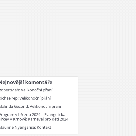
Nejnovější komentáře
RobertMah
:
Velikonoční přání
Dichaelrep
:
Velikonoční přání
Malinda Gezond
:
Velikonoční přání
Program v březnu 2024 – Evangelická
církev v Krnově
:
Karneval pro děti 2024
Maurine Nyangarisa
:
Kontakt