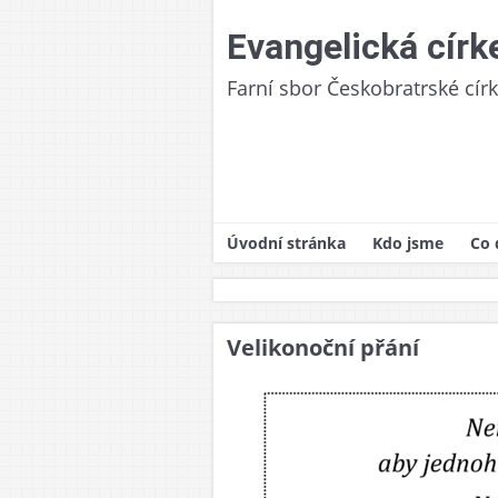
Skip
to
Evangelická círk
content
Farní sbor Českobratrské cír
Úvodní stránka
Kdo jsme
Co 
Naše církev
Pra
Historie
Boh
Velikonoční přání
Fara/sborový d
Zák
Finanční odpov
Křt
Podporované pr
Her
Dět