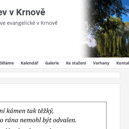
ev v Krnově
kve evangelické v Krnově
děláme
Kalendář
Galerie
Ke stažení
Varhany
Konta
videlná setkání
Sborový zpravodaj
oslužby
Kázání
ům
lady víry
ědnost
y, svatby, pohřby
ojekty
na pro děti
i