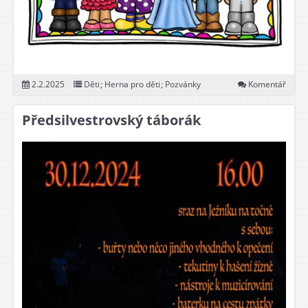
2.2.2025
Děti
;
Herna pro děti
;
Pozvánky
Komentář
Předsilvestrovský táborák