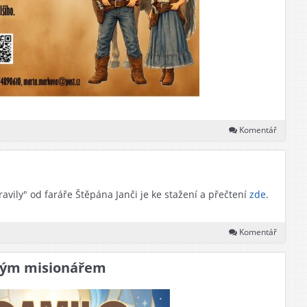
Komentář
vily" od faráře Štěpána Janči je ke stažení a přečtení
zde
.
Komentář
ským misionářem