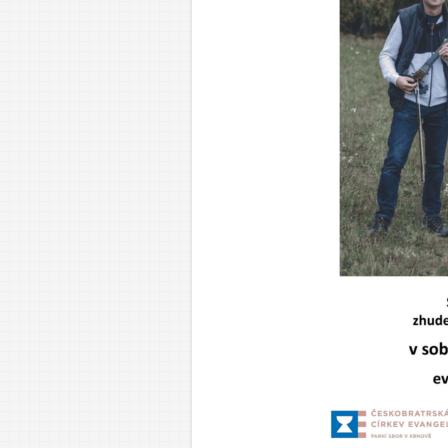
Dor
Mlá
Dos