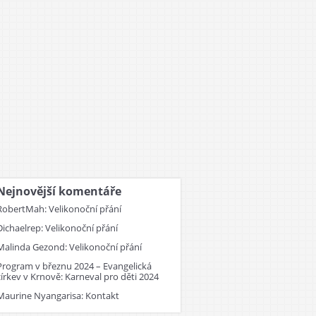
Nejnovější komentáře
RobertMah
:
Velikonoční přání
Dichaelrep
:
Velikonoční přání
Malinda Gezond
:
Velikonoční přání
Program v březnu 2024 – Evangelická
církev v Krnově
:
Karneval pro děti 2024
Maurine Nyangarisa
:
Kontakt