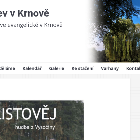
ev v Krnově
kve evangelické v Krnově
děláme
Kalendář
Galerie
Ke stažení
Varhany
Konta
videlná setkání
Sborový zpravodaj
oslužby
Kázání
ům
lady víry
ědnost
y, svatby, pohřby
ojekty
na pro děti
i