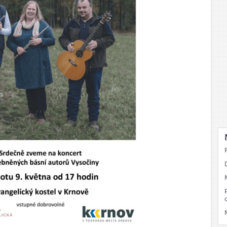
ost
dež
pělí