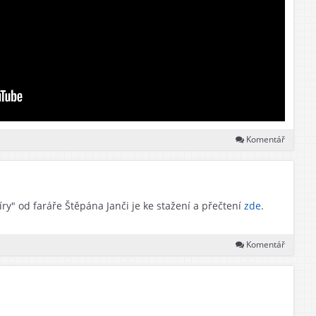
Komentář
y" od faráře Štěpána Janči je ke stažení a přečtení
zde
.
Komentář