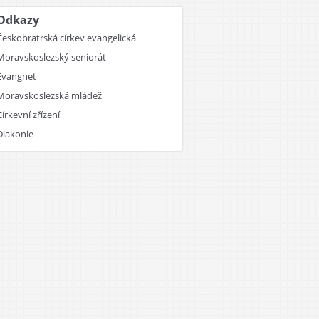
Odkazy
Českobratrská církev evangelická
Moravskoslezský seniorát
Evangnet
Moravskoslezská mládež
Církevní zřízení
Diakonie