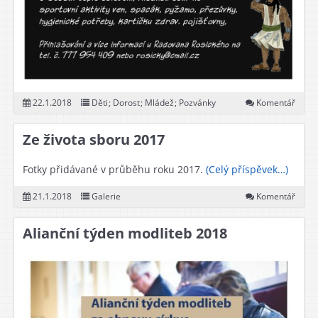
22.1.2018
Děti
;
Dorost
;
Mládež
;
Pozvánky
Komentář
Ze života sboru 2017
Fotky přidávané v průběhu roku 2017.
(Celý příspěvek…)
21.1.2018
Galerie
Komentář
Alianční týden modliteb 2018