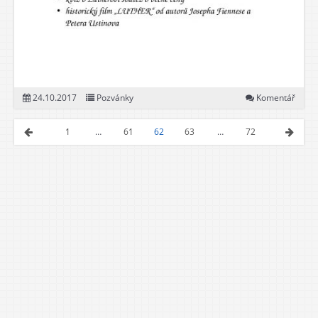
24.10.2017
Pozvánky
Komentář
1
…
61
62
63
…
72