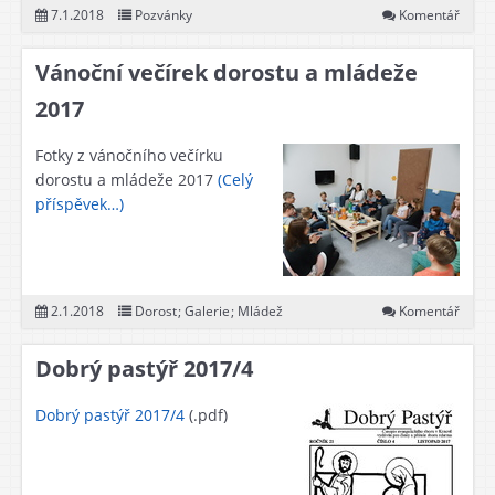
7.1.2018
Pozvánky
Komentář
Vánoční večírek dorostu a mládeže
2017
Fotky z vánočního večírku
dorostu a mládeže 2017
(Celý
příspěvek…)
2.1.2018
Dorost
;
Galerie
;
Mládež
Komentář
Dobrý pastýř 2017/4
Dobrý pastýř 2017/4
(.pdf)