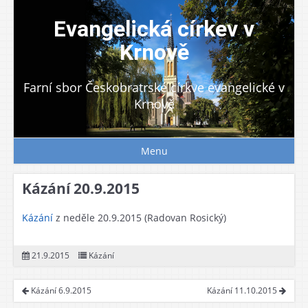
Skip
to
Evangelická církev v
content
Krnově
Farní sbor Českobratrské církve evangelické v
Krnově
Menu
Kázání 20.9.2015
Kázání
z neděle 20.9.2015 (Radovan Rosický)
21.9.2015
Kázání
Kázání 6.9.2015
Kázání 11.10.2015