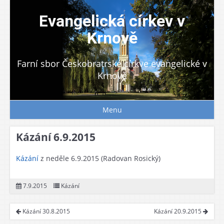
Skip
to
Evangelická církev v
content
Krnově
Farní sbor Českobratrské církve evangelické v
Krnově
Menu
Kázání 6.9.2015
Kázání
z neděle 6.9.2015 (Radovan Rosický)
7.9.2015
Kázání
Kázání 30.8.2015
Kázání 20.9.2015