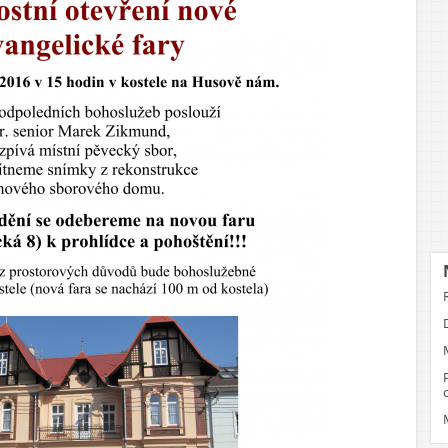
ost
dež
pělí