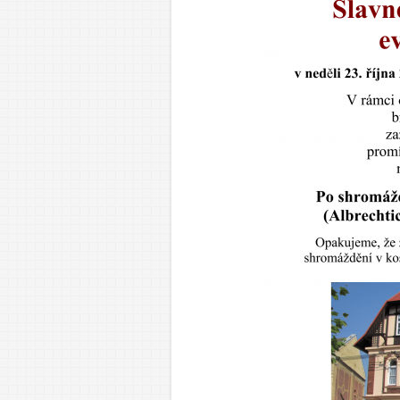
Dor
Mlá
Dos