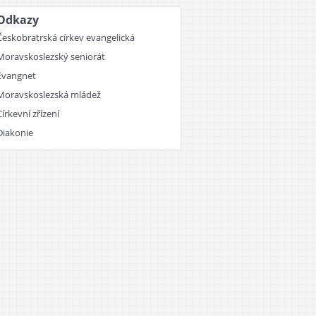
Odkazy
Českobratrská církev evangelická
Moravskoslezský seniorát
Evangnet
Moravskoslezská mládež
Církevní zřízení
Diakonie