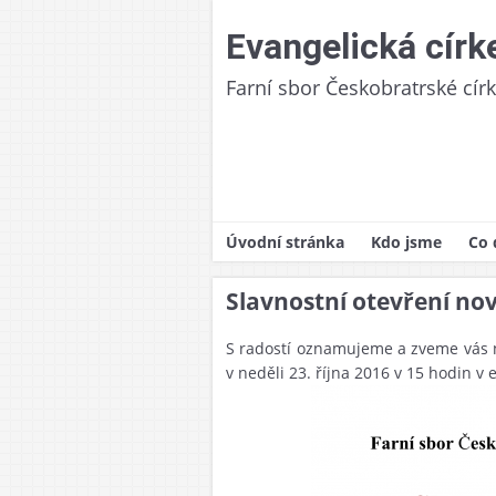
Skip
to
Evangelická círk
content
Farní sbor Českobratrské cír
Úvodní stránka
Kdo jsme
Co 
Naše církev
Pra
Slavnostní otevření nov
Historie
Boh
S radostí oznamujeme a zveme vás 
Fara/sborový d
Zák
v neděli 23. října 2016 v 15 hodin v
Finanční odpov
Křt
Podporované pr
Her
Dět