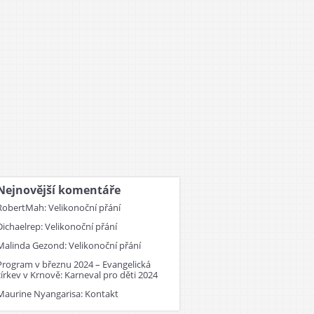
Nejnovější komentáře
RobertMah
:
Velikonoční přání
Dichaelrep
:
Velikonoční přání
Malinda Gezond
:
Velikonoční přání
Program v březnu 2024 – Evangelická
církev v Krnově
:
Karneval pro děti 2024
Maurine Nyangarisa
:
Kontakt