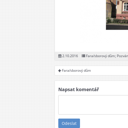
2.10.2016
Fara/sborový dům
;
Pozván
Fara/sborový dům
Napsat komentář
Odeslat