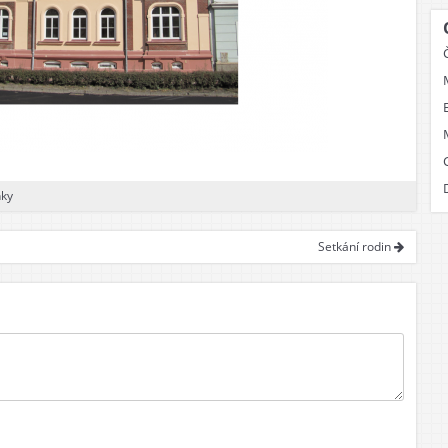
ky
Setkání rodin