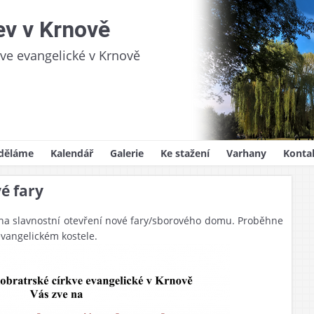
ev v Krnově
kve evangelické v Krnově
děláme
Kalendář
Galerie
Ke stažení
Varhany
Konta
videlná setkání
Sborový zpravodaj
é fary
oslužby
Kázání
na slavnostní otevření nové fary/sborového domu. Proběhne
ům
lady víry
 evangelickém kostele.
ědnost
y, svatby, pohřby
ojekty
na pro děti
i