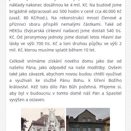
náklady nakonec dosáhnou ke 4 mil. Kč. Na budově jsme
brigádně odpracovali asi 500 hodin v ceně cca 40.000 Kč
(uvaž. 80 Kč/hod.). Na rekonstrukci mnozí členové a
příznivci sboru přispěli nemalými částkami. Také od
HEKSu (švýcarská církevní nadace) jsme dostali 540 tis.
Kč. Od Jeronymovy jednoty jsme dostali letos Hlavní dar
lásky ve výši 700 tis. Kč a loni druhou půjčku ve výši 2
mil. Kč, kterou musíme splatit během 10 let.
Celkově vnímáme získání nového domu jako dar od
našeho Pána, jako odpověď na naše modlitby. Ovšem
také jako závazek, abychom novou budou chtěli využívat
a využívali ke službě Pánu Bohu, k šíření Božího
království. Kéž toto dílo Pán Bůh požehná. Přejeme si,
aby byl v budoucnu v tomto domě náš Pán a Spasitel
vyvýšen a oslaven.