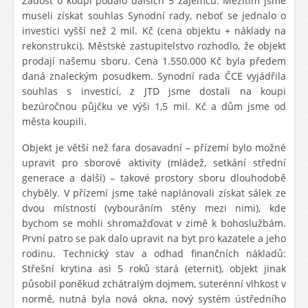
Žádost o koupi podalo dalších 5 zájemců. Mezitím jsme
museli získat souhlas Synodní rady, neboť se jednalo o
investici vyšší než 2 mil. Kč (cena objektu + náklady na
rekonstrukci). Městské zastupitelstvo rozhodlo, že objekt
prodají našemu sboru. Cena 1.550.000 Kč byla předem
daná znaleckým posudkem. Synodní rada ČCE vyjádřila
souhlas s investicí, z JTD jsme dostali na koupi
bezúročnou půjčku ve výši 1,5 mil. Kč a dům jsme od
města koupili.
Objekt je větší než fara dosavadní – přízemí bylo možné
upravit pro sborové aktivity (mládež, setkání střední
generace a další) – takové prostory sboru dlouhodobě
chyběly. V přízemí jsme také naplánovali získat sálek ze
dvou místností (vybouráním stěny mezi nimi), kde
bychom se mohli shromažďovat v zimě k bohoslužbám.
První patro se pak dalo upravit na byt pro kazatele a jeho
rodinu. Technický stav a odhad finančních nákladů:
Střešní krytina asi 5 roků stará (eternit), objekt jinak
působil poněkud zchátralým dojmem, suterénní vlhkost v
normě, nutná byla nová okna, nový systém ústředního