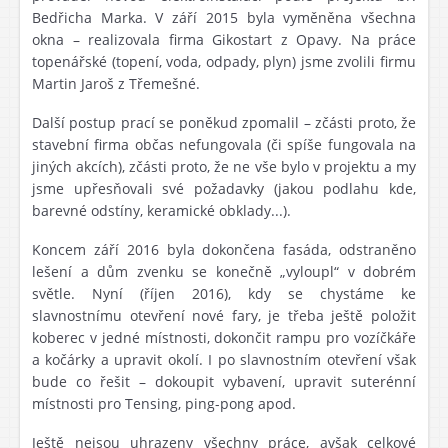
Bedřicha Marka. V září 2015 byla vyměněna všechna
okna – realizovala firma Gikostart z Opavy. Na práce
topenářské (topení, voda, odpady, plyn) jsme zvolili firmu
Martin Jaroš z Třemešné.
Další postup prací se poněkud zpomalil – zčásti proto, že
stavební firma občas nefungovala (či spíše fungovala na
jiných akcích), zčásti proto, že ne vše bylo v projektu a my
jsme upřesňovali své požadavky (jakou podlahu kde,
barevné odstíny, keramické obklady...).
Koncem září 2016 byla dokončena fasáda, odstraněno
lešení a dům zvenku se konečně „vyloupl“ v dobrém
světle. Nyní (říjen 2016), kdy se chystáme ke
slavnostnímu otevření nové fary, je třeba ještě položit
koberec v jedné místnosti, dokončit rampu pro vozíčkáře
a kočárky a upravit okolí. I po slavnostním otevření však
bude co řešit – dokoupit vybavení, upravit suterénní
místnosti pro Tensing, ping-pong apod.
Ještě nejsou uhrazeny všechny práce, avšak celkové