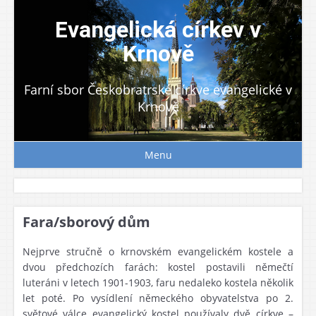
Skip
to
Evangelická církev v
content
Krnově
Farní sbor Českobratrské církve evangelické v
Krnově
Menu
Fara/sborový dům
Nejprve stručně o krnovském evangelickém kostele a
dvou předchozích farách: kostel postavili němečtí
luteráni v letech 1901-1903, faru nedaleko kostela několik
let poté. Po vysídlení německého obyvatelstva po 2.
světové válce evangelický kostel používaly dvě církve –