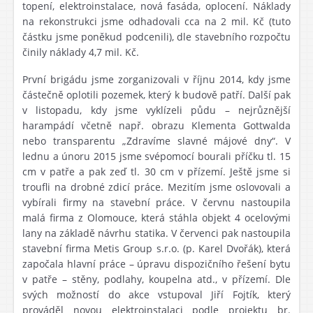
topení, elektroinstalace, nová fasáda, oplocení. Náklady
na rekonstrukci jsme odhadovali cca na 2 mil. Kč (tuto
částku jsme poněkud podcenili), dle stavebního rozpočtu
činily náklady 4,7 mil. Kč.
První brigádu jsme zorganizovali v říjnu 2014, kdy jsme
částečně oplotili pozemek, který k budově patří. Další pak
v listopadu, kdy jsme vyklízeli půdu – nejrůznější
harampádí včetně např. obrazu Klementa Gottwalda
nebo transparentu „Zdravíme slavné májové dny“. V
lednu a únoru 2015 jsme svépomocí bourali příčku tl. 15
cm v patře a pak zeď tl. 30 cm v přízemí. Ještě jsme si
troufli na drobné zdicí práce. Mezitím jsme oslovovali a
vybírali firmy na stavební práce. V červnu nastoupila
malá firma z Olomouce, která stáhla objekt 4 ocelovými
lany na základě návrhu statika. V červenci pak nastoupila
stavební firma Metis Group s.r.o. (p. Karel Dvořák), která
započala hlavní práce – úpravu dispozičního řešení bytu
v patře – stěny, podlahy, koupelna atd., v přízemí. Dle
svých možností do akce vstupoval Jiří Fojtík, který
prováděl novou elektroinstalaci podle projektu br.