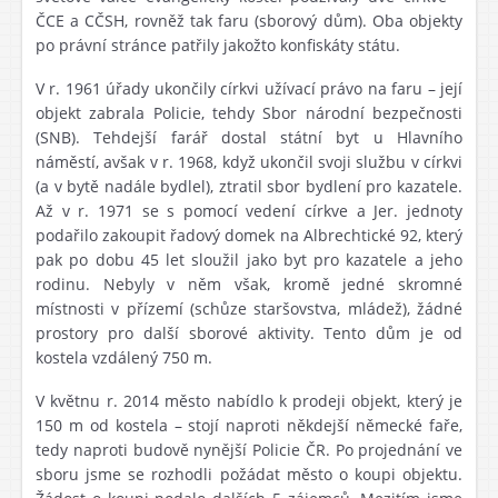
ČCE a CČSH, rovněž tak faru (sborový dům). Oba objekty
po právní stránce patřily jakožto konfiskáty státu.
V r. 1961 úřady ukončily církvi užívací právo na faru – její
objekt zabrala Policie, tehdy Sbor národní bezpečnosti
(SNB). Tehdejší farář dostal státní byt u Hlavního
náměstí, avšak v r. 1968, když ukončil svoji službu v církvi
(a v bytě nadále bydlel), ztratil sbor bydlení pro kazatele.
Až v r. 1971 se s pomocí vedení církve a Jer. jednoty
podařilo zakoupit řadový domek na Albrechtické 92, který
pak po dobu 45 let sloužil jako byt pro kazatele a jeho
rodinu. Nebyly v něm však, kromě jedné skromné
místnosti v přízemí (schůze staršovstva, mládež), žádné
prostory pro další sborové aktivity. Tento dům je od
kostela vzdálený 750 m.
V květnu r. 2014 město nabídlo k prodeji objekt, který je
150 m od kostela – stojí naproti někdejší německé faře,
tedy naproti budově nynější Policie ČR. Po projednání ve
sboru jsme se rozhodli požádat město o koupi objektu.