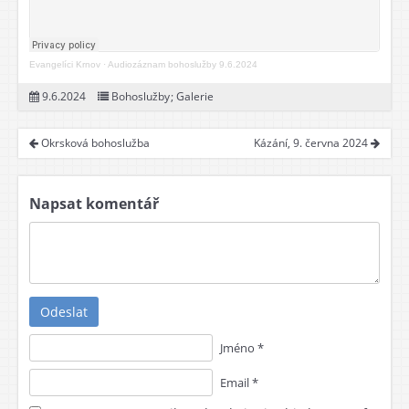
Evangelíci Krnov
·
Audiozáznam bohoslužby 9.6.2024
9.6.2024
Bohoslužby
;
Galerie
Okrsková bohoslužba
Kázání, 9. června 2024
Napsat komentář
Odeslat
Jméno *
Email *